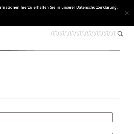
rmationen hierzu erhalten Sie in unserer
Datenschutzerklärung
.
KUNDENKONTO
WARENKORB (0)
SUCHE