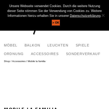
Unsere Webseite verwendet Cookies. Durch die weitere Nutzung
KUNDENKONTO
WARENKORB (0)
dieser Seite stimmen Sie der Verwendung von Cookies zu. Weitere
SUCHE
Informationen hierzu erhalten Sie in unserer
Datenschutzerklärung
.
OK
MÖBEL
BALKON
LEUCHTEN
SPIELE
ORDNUNG
ACCESSOIRES
SONDERVERKAUF
Shop
/
Accessoires
/ Mobile la familia