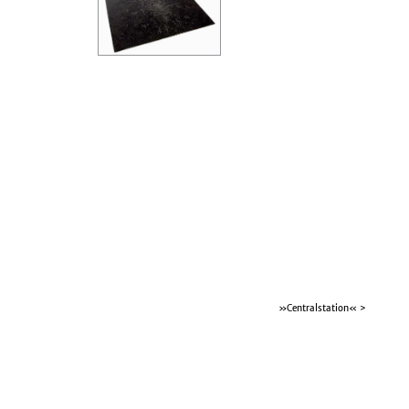
»Centralstation«
>