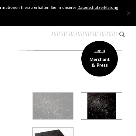
rmationen hierzu erhalten Sie in unserer
Datenschutzerklärung
.
DE
| EN
SEARCH
Login
Merchant
& Press